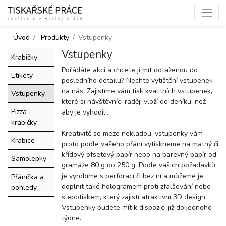
Úvod
Produkty
Vstupenky
Vstupenky
Krabičky
Pořádáte akci a chcete ji mít dotaženou do
Etikety
posledního detailu? Nechte vytištění vstupenek
na nás. Zajistíme vám tisk kvalitních vstupenek,
Vstupenky
které si návštěvníci raději vloží do deníku, než
Pizza
aby je vyhodili.
krabičky
Kreativitě se meze nekladou, vstupenky vám
Krabice
proto podle vašeho přání vytiskneme na matný či
křídový ofsetový papír nebo na barevný papír od
Samolepky
gramáže 80 g do 250 g. Podle vašich požadavků
je vyrobíme s perforací či bez ní a můžeme je
Přáníčka a
doplnit také hologramem proti zfalšování nebo
pohledy
slepotiskem, který zajistí atraktivní 3D design.
Vstupenky budete mít k dispozici již do jednoho
týdne.